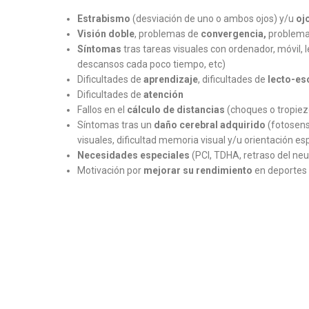
Estrabismo
(desviación de uno o ambos ojos) y/u
o
j
Visión doble
, problemas de
convergencia,
problema
Síntomas
tras tareas visuales con ordenador, móvil, le
descansos cada poco tiempo, etc)
Dificultades de
aprendizaje
, dificultades de
lecto-esc
Dificultades de
atención
Fallos en el
cálculo de distancias
(choques o tropiezos
Síntomas tras un
daño cerebral adquirido
(fotosens
visuales, dificultad memoria visual y/u orientación es
Necesidades especiales
(PCI, TDHA, retraso del neu
Motivación por
mejorar su rendimiento
en deportes 