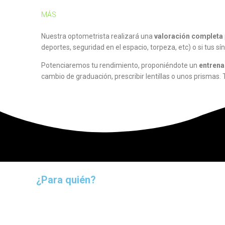
MÁS
Nuestra optometrista realizará una
valoración completa
deportes, seguridad en el espacio, torpeza, etc) o si tus 
Potenciaremos tu rendimiento, proponiéndote un
entrena
cambio de graduación, prescribir lentillas o unos prismas
¿Para quién?
Niños
y
adultos
con: