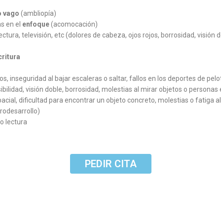
o vago
(ambliopía)
s en el
enfoque
(acomocación)
ctura, televisión, etc (dolores de cabeza, ojos rojos, borrosidad, visión d
ritura
, inseguridad al bajar escaleras o saltar, fallos en los deportes de pelot
ibilidad, visión doble, borrosidad, molestias al mirar objetos o persona
pacial, dificultad para encontrar un objeto concreto, molestias o fatiga 
rodesarrollo)
o lectura
PEDIR CITA