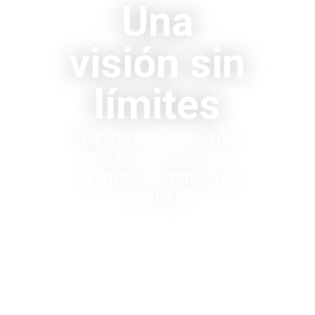
Una
visión sin
límites
MEJORA tu calidad de
VIDA entrenando tu
VISIÓN con TERAPIA
VISUAL