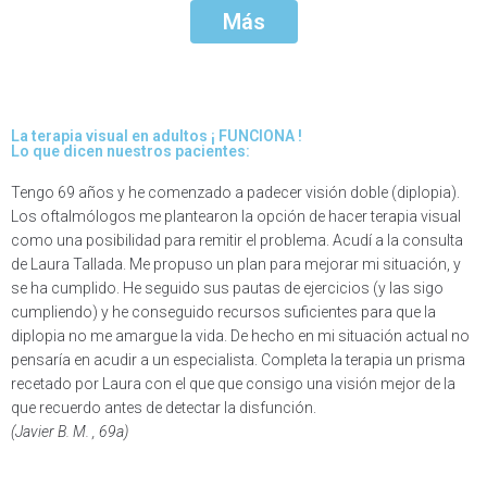
Más
La terapia visual en adultos ¡ FUNCIONA !
Lo que dicen nuestros pacientes:
Tengo 69 años y he comenzado a padecer visión doble (diplopia).
D
Los oftalmólogos me plantearon la opción de hacer terapia visual
i
como una posibilidad para remitir el problema. Acudí a la consulta
e
de Laura Tallada. Me propuso un plan para mejorar mi situación, y
p
se ha cumplido. He seguido sus pautas de ejercicios (y las sigo
a
cumpliendo) y he conseguido recursos suficientes para que la
a
diplopia no me amargue la vida. De hecho en mi situación actual no
S
pensaría en acudir a un especialista. Completa la terapia un prisma
n
recetado por Laura con el que que consigo una visión mejor de la
m
que recuerdo antes de detectar la disfunción.
p
(Javier B. M. , 69a)
-
h
c